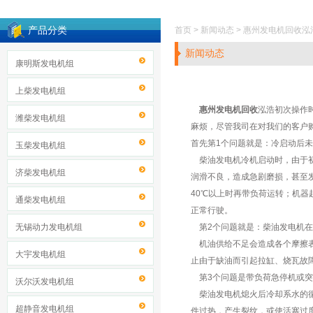
产品分类
首页 > 新闻动态 > 惠州发电机回
新闻动态
康明斯发电机组
上柴发电机组
惠州发电机回收
泓浩初次操作
潍柴发电机组
麻烦，尽管我司在对我们的客户
首先第1个问题就是：冷启动后
玉柴发电机组
柴油发电机冷机启动时，由于
济柴发电机组
润滑不良，造成急剧磨损，甚至
40℃以上时再带负荷运转；机
通柴发电机组
正常行驶。
无锡动力发电机组
第2个问题就是：柴油发电机在
机油供给不足会造成各个摩擦表
大宇发电机组
止由于缺油而引起拉缸、烧瓦故
第3个问题是带负荷急停机或突
沃尔沃发电机组
柴油发电机熄火后冷却系水的循
超静音发电机组
件过热，产生裂纹，或使活塞过