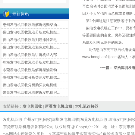
再次启动时会因润滑不良而加剧
最新资讯
因为个人的惰性而忽视或者忽略
第4个问题是注意观察运行中的
·惠州发电机回收泓浩解诉选购柴油...
柴油发电机组在工作中，要有专
·佛山发电机回收泓浩分析发电机组...
等重要因素的变化。另外还要注
·佛山发电机回收泓浩判断排除发电...
系统及相关元器件的损坏。
·佛山发电机回收泓浩避免发电机出...
此信息由东莞市泓浩机电设备
·佛山发电机回收泓浩讲诉机组内部...
www.honghaofdj.com
咨询人：易先
·珠海发电机回收泓浩分析发电机组...
上一篇：
泓浩深圳发
·东莞发电机回收泓浩解诉柴油发动...
·惠州发电机回收分析柴油发电机燃...
·佛山发电机回收分析购买发电机组...
·东莞发电机回收泓浩解诉发电机房...
友情链接：
发电机回收
|
新疆发电机出租
|
大电流连接器
|
发电机回收|广州发电机回收|深圳发电机回收|东莞发电机回收|珠海发电机回
东莞市泓浩机电设备有限公司 版权所有 @ Copyright 2011 地 址：东莞市樟
*本网站中所涉及的图片、文字等资料均属于东莞市泓浩机电设备有限公司所