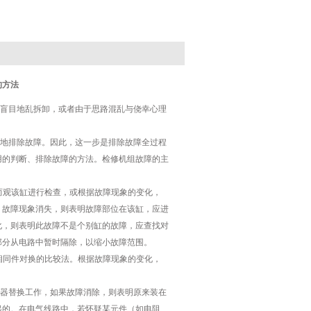
的方法
盲目地乱拆卸，或者由于思路混乱与侥幸心理
地排除故障。因此，这一步是排除故障全过程
用的判断、排除故障的方法。检修机组故障的主
而观该缸进行检查，或根据故障现象的变化，
，故障现象消失，则表明故障部位在该缸，应进
化，则表明此故障不是个别缸的故障，应查找对
部分从电路中暂时隔除，以缩小故障范围。
相同件对换的比较法。根据故障现象的变化，
器替换工作，如果故障消除，则表明原来装在
起的。在电气线路中，若怀疑某元件（如电阻、