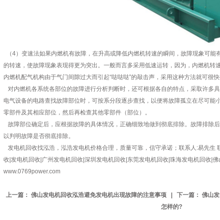
（4）变速法如果内燃机有故障，在升高或降低内燃机转速的瞬间，故障现象可能
的转速，使故障现象表现得更为突出。一般而言多采用低速运转，因为，内燃机转
内燃机配气机构由于气门间隙过大而引起“哒哒哒”的敲击声，采用这种方法就可很
对内燃机各系统各部位的故障进行分析判断时，还可根据各自的特点，采取许多具
电气设备的电路查找故障部位时，可按系分段逐步查找，以便将故障孤立在尽可能
零部件及其相应部位，然后再检查其他零部件（部位）。
故障部位确定后，应根据故障的具体情况，正确细致地做到彻底排除。故障排除后
以判明故障是否彻底排除。
发电机回收找泓浩，泓浩发电机价格合理，质量可靠，信守承诺；联系人:易先生 联系电话
收|发电机回收|广州发电机回收|深圳发电机回收|东莞发电机回收|珠海发电机回收|
www.0769power.com
上一篇：
佛山发电机回收泓浩避免发电机出现故障的注意事项
| 下一篇：
佛山发
怎样的?