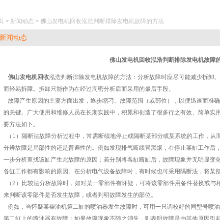
页 > 新闻动态 > 佛山发电机回收泓浩判断排除发电机故障的方法
新闻动态
佛山发电机回收泓浩判断排除发电机故障
佛山发电机回收
泓浩判断排除发电机故障的方法：分析故障时应尽可能减少拆卸。
而轻易拆障。拆卸只能作为在经过周密分析后而采用的最后手段。
故障产生原因的主要方面出发，逐步缩刁、故障范围（或部位），以便迅速而准确
的关键。广大使用和维修人员在长期实践中，积累和创造了很多行之有效、简单实
要方法如下。
（1）隔断法故障分析过程中，常需断续地停止或隔断某部分或某系统的工作，从
分辨故障是局部性的还是普遍性的。例如发现排气断续冒黑烟，在停止某缸工作后
一步分析查找该缸产生此故障的原因；若分别将各缸断缸后，故障现象并无明显变
各缸工作都有影响的原因。在分析电气设备故障时，有时候也可采用隔断法，将某
（2）比较法分析故障时，如对某一零部件有怀疑，可将该零部件用备件替换或与
来判断该零部件是否发生故障，或者判明故障发生的部位。
例如，当怀疑某柴油机第二缸的喷油器发生故障时，可用一只调校好的同型号喷油
第二缸上的喷油器有故障；如果故障现象不随之消失，则表明故障是由其他原因引