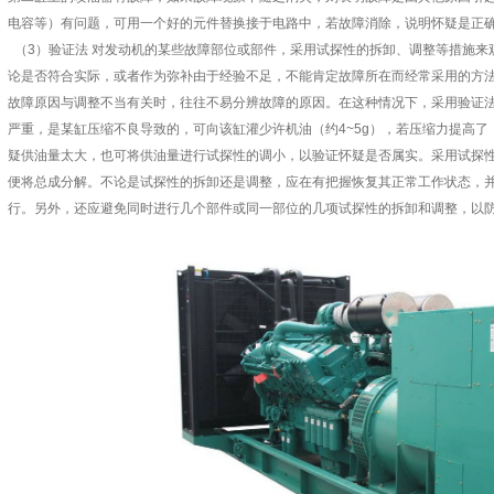
电容等）有问题，可用一个好的元件替换接于电路中，若故障消除，说明怀疑是正
（3）验证法 对发动机的某些故障部位或部件，采用试探性的拆卸、调整等措施来
论是否符合实际，或者作为弥补由于经验不足，不能肯定故障所在而经常采用的方
故障原因与调整不当有关时，往往不易分辨故障的原因。在这种情况下，采用验证
严重，是某缸压缩不良导致的，可向该缸灌少许机油（约4~5g），若压缩力提高
疑供油量太大，也可将供油量进行试探性的调小，以验证怀疑是否属实。采用试探性
便将总成分解。不论是试探性的拆卸还是调整，应在有把握恢复其正常工作状态，
行。另外，还应避免同时进行几个部件或同一部位的几项试探性的拆卸和调整，以