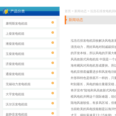
产品分类
首页 > 新闻动态 > 泓浩石排发电机
新闻动态
康明斯发电机组
上柴发电机组
泓浩石排发电机回收解决风电发
潍柴发电机组
清洗动力，用好风电对削减碳排
的开发本钱，所以风电的开展大概
玉柴发电机组
风高效新式风电机组 中国是一
济柴发电机组
海有飓风对风电机形成要挟。所
电机应彻底偏重进步和风发电功
通柴发电机组
外形和特色是彻底不一样的，只
无锡动力发电机组
时刻最长，风电的输出量最安稳
将开宣布“陆地和风高效新式风电
大宇发电机组
模风电机并网这个国际难题，咱们
陆地风速较低，有多风区域，但
沃尔沃发电机组
当前欧美的风电技能都是以海洋
超静音发电机组
才干，描绘风速是13~15米/