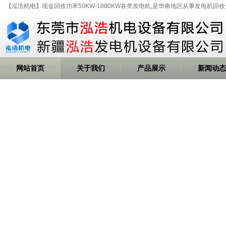
【泓浩机电】现金回收功率50KW-1800KW各类发电机,是华南地区从事发电机回收
网站首页
关于我们
产品展示
新闻动态