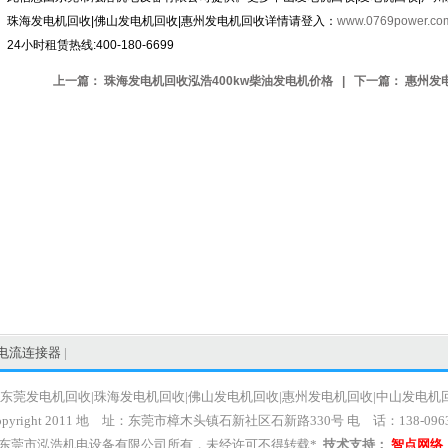
珠海发电机回收|佛山发电机回收|惠州发电机回收详情请登入：
www.0769power.co
24小时租赁热线:400-180-6699
上一篇：
珠海发电机回收泓浩400kw柴油发电机价格
| 下一篇：
惠州发
电流连接器
|
|东莞发电机回收|珠海发电机回收|佛山发电机回收|惠州发电机回收|中山发电机
ight 2011 地 址：东莞市樟木头镇石新社区石新路330号 电 话：138-0963-
于东莞市泓浩机电设备有限公司所有，未经许可不得转载*
技术支持：
智点网络