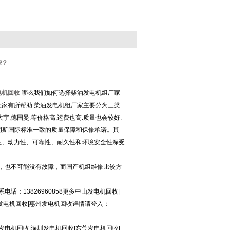
些？
电机回收
哪么我们如何选择柴油发电机组厂家
家有所帮助.柴油发电机组厂家主要分为三类
宇,德国曼.等价格高,运费也高.质量也会较好.
康明斯国际标准一致的质量保障和保修承诺。其
性、动力性、可靠性、耐久性和环境安全性深受
组在好，也不可能没有故障，而国产机组维修比较方
：13826960858更多中山发电机回收|
山发电机回收|惠州发电机回收详情请登入：
电机回收|深圳发电机回收|东莞发电机回收|