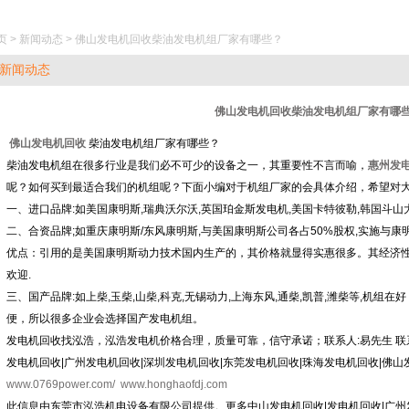
页 > 新闻动态 > 佛山发电机回收柴油发电机组厂家有哪些？
新闻动态
佛山发电机回收柴油发电机组厂家有哪
佛山发电机回收
柴油发电机组厂家有哪些？
柴油发电机组在很多行业是我们必不可少的设备之一，其重要性不言而喻，
惠州发
呢？如何买到最适合我们的机组呢？下面小编对于机组厂家的会具体介绍，希望对大
一、进口品牌:如美国康明斯,瑞典沃尔沃,英国珀金斯发电机,美国卡特彼勒,韩国斗山大
二、合资品牌;如重庆康明斯/东风康明斯,与美国康明斯公司各占50%股权,实施与
优点：引用的是美国康明斯动力技术国内生产的，其价格就显得实惠很多。其经济
欢迎.
三、国产品牌:如上柴,玉柴,山柴,科克,无锡动力,上海东风,通柴,凯普,潍柴等,机
便，所以很多企业会选择国产发电机组。
发电机回收找泓浩，泓浩发电机价格合理，质量可靠，信守承诺；联系人:易先生 联系电话
发电机回收|广州发电机回收|深圳发电机回收|东莞发电机回收|珠海发电机回收|佛
www.0769power.com/
www.honghaofdj.com
此信息由东莞市泓浩机电设备有限公司提供。更多中山发电机回收|发电机回收|广州发