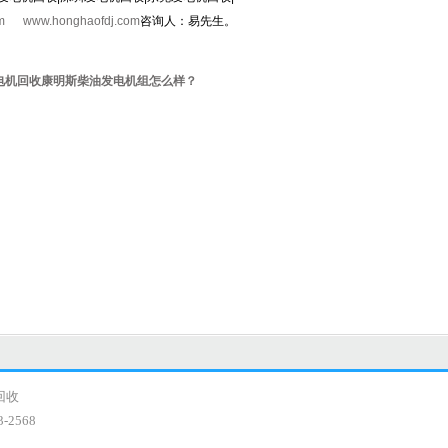
m
www.honghaofdj.com
咨询人：易先生。
电机回收康明斯柴油发电机组怎么样？
回收
2568