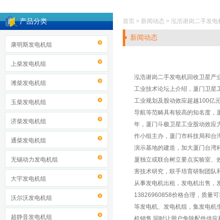
产品分类
首页 > 新闻动态 > 泓浩谢岗二手
新闻动态
康明斯发电机组
上柴发电机组
泓浩谢岗二手发电机回收卫星产业
潍柴发电机组
工业技术论坛上介绍，厦门卫星
工业规划及股动效应超越100亿
玉柴发电机组
导航等范畴具有较高的知名度，厦
济柴发电机组
年，厦门斗极卫星工业股动效应力
作小组主办，厦门市科技局和台
通柴发电机组
演示基地的建造，加大厦门台湾
无锡动力发电机组
厦独立或联合树立要点实验室、
害技术研究，联手培育研制团队
大宇发电机组
从事发电机出租，发电机出售，发
13826960858价格合理
沃尔沃发电机组
等发电机、发电机组，集发电机生产
超静音发电机组
机销售,同时让用户免除配件供应和维修服务的